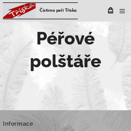
Čistírna peří Tříska
Péřové
polštáře
Informace