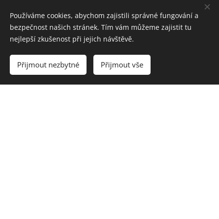
Používáme cookies, abychom zajistili správné fungování a
bezpečnost našich stránek. Tím vám můžeme zajistit tu
100%
nejlepší zkušenost při jejich návštěvě.
Přijmout nezbytné
Přijmout vše
obsah
bavlny