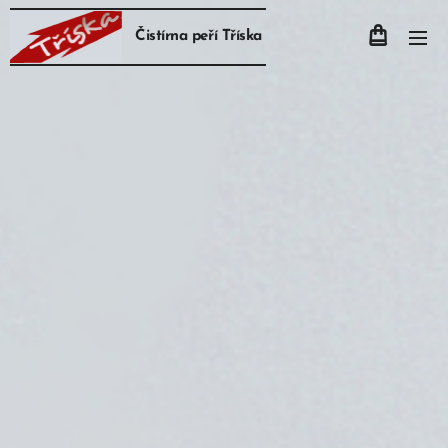
Čistírna peří Tříska