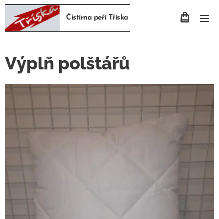
Čistírna peří Tříska
Výplň polštářů